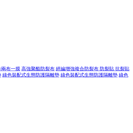
/兩布一膜
高強聚酯防裂布
經編增強複合防裂布
防裂貼 抗裂貼
墊
綠色裝配式生態防護隔離墊
綠色裝配式生態防護隔離墊
綠色