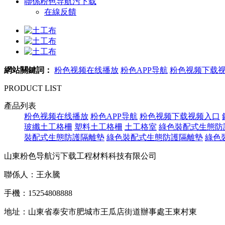
聯係粉色导航污下载
在線反饋
網站關鍵詞：
粉色视频在线播放
粉色APP导航
粉色视频下载
PRODUCT LIST
產品列表
粉色视频在线播放
粉色APP导航
粉色视频下载视频入口
玻纖土工格柵
塑料土工格柵
土工格室
綠色裝配式生態防
裝配式生態防護隔離墊
綠色裝配式生態防護隔離墊
綠色
山東粉色导航污下载工程材料科技有限公司
聯係人：王永騰
手機：15254808888
地址：山東省泰安市肥城市王瓜店街道辦事處王東村東