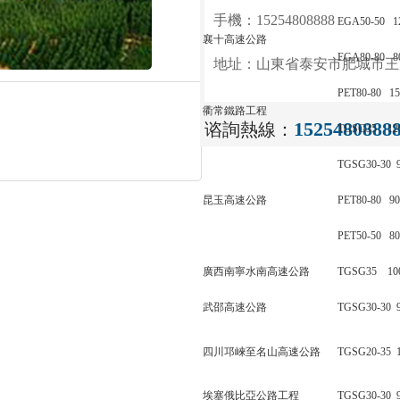
手機：15254808888
EGA50-50 
襄十高速公路
EGA80-80 
地址：山東省泰安市肥城
PET80-80 
衢常鐵路工程
1525480888
谘詢熱線：
TGSG35 1
TGSG30-30
昆玉高速公路
PET80-80 
PET50-50 
廣西南寧水南高速公路
TGSG35 1
武邵高速公路
TGSG30-30
四川邛崍至名山高速公路
TGSG20-35
埃塞俄比亞公路工程
TGSG30-30