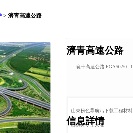
戶
> 濟青高速公路
濟青高速公路
山東粉色导航污下载工程材料
信息詳情
聯係人：王永騰